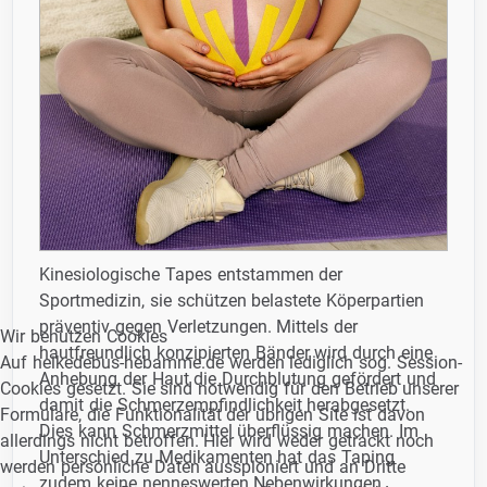
Kinesiologische Tapes entstammen der
Sportmedizin, sie schützen belastete Köperpartien
präventiv gegen Verletzungen. Mittels der
Wir benutzen Cookies
hautfreundlich konzipierten Bänder wird durch eine
Auf heikedebus-hebamme.de werden lediglich sog. Session-
Anhebung der Haut die Durchblutung gefördert und
Cookies gesetzt. Sie sind notwendig für den Betrieb unserer
damit die Schmerzempfindlichkeit herabgesetzt.
Formulare, die Funktionalität der übrigen Site ist davon
Dies kann Schmerzmittel überflüssig machen. Im
allerdings nicht betroffen. Hier wird weder getrackt noch
Unterschied zu Medikamenten hat das Taping
werden persönliche Daten ausspioniert und an Dritte
zudem keine nenneswerten Nebenwirkungen.